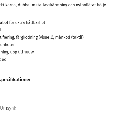
kt kärna, dubbel metallavskärmning och nylonflätat hölje.
kabel för extra hållbarhet
l
fiering, färgkodning (visuell), månkod (taktil)
-enheter
ing, upp till 100W
ideo
specifikationer
Unisynk