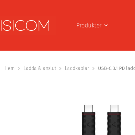
Produkter
Hem
Ladda & anslut
Laddkablar
USB-C 3.1 PD lad