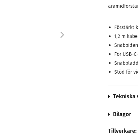
aramidförstär
Förstärkt 
1,2 m kabe
Snabbidenti
För USB-C
Snabbladdn
Stöd för v
Tekniska 
Bilagor
Tillverkare: