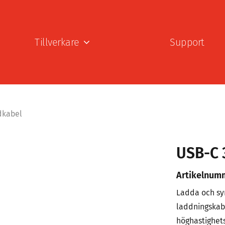
Tillverkare
Support
dkabel
USB-C 
Artikelnum
Ladda och sy
laddningskab
höghastighets