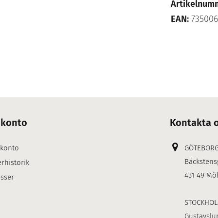
Artikelnum
EAN:
735006
 konto
Kontakta 
 konto
GÖTEBOR
Bäckstens
rhistorik
431 49 Mö
sser
STOCKHO
Gustavslu