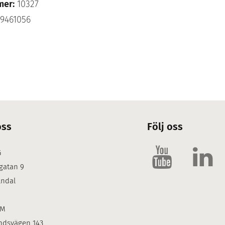
mer:
10327
9461056
oss
Följ oss
G
gatan 9
lndal
LM
ndsvägen 143