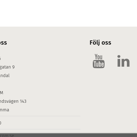
oss
Följ oss
G
gatan 9
lndal
LM
ndsvägen 143
omma
0
icom.se