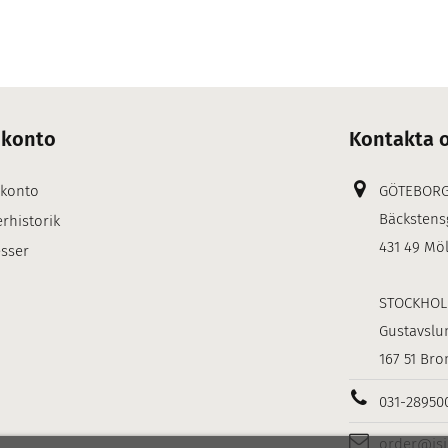
 konto
Kontakta 
 konto
GÖTEBOR
Bäckstens
rhistorik
431 49 Mö
sser
STOCKHO
Gustavslu
167 51 Br
031-28950
order@is