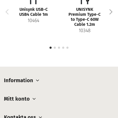
 USB-C
UNISYNK
UNISYNK
ble 1m
Premium Type-C
Premium Type C
to Type-C 60W
to Lightning Cable
64
Cable 1.2m
1.2m
10348
10329
Information
Mitt konto
Kontakta oss