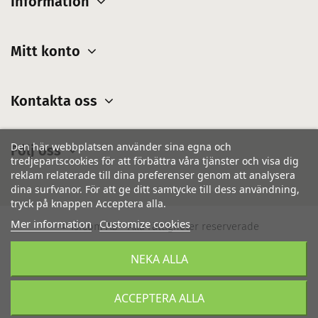
Information
Mitt konto
Kontakta oss
Den här webbplatsen använder sina egna och
Följ oss
tredjepartscookies för att förbättra våra tjänster och visa dig
reklam relaterade till dina preferenser genom att analysera
dina surfvanor. För att ge ditt samtycke till dess användning,
tryck på knappen Acceptera alla.
Mer information
Customize cookies
© IsiCom AB - Alla rättigheter reserverade
NEKA ALLA
ACCEPTERA ALLA