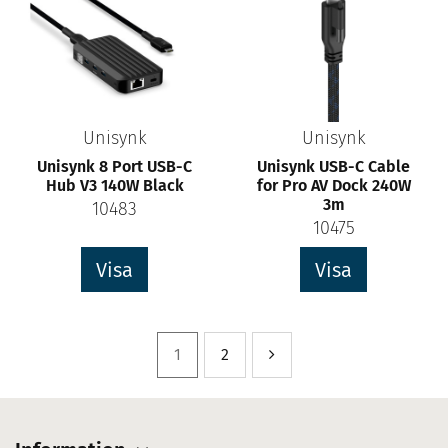
Unisynk
Unisynk
Unisynk 8 Port USB-C
Unisynk USB-C Cable
Hub V3 140W Black
for Pro AV Dock 240W
3m
10483
10475
Visa
Visa
1
2