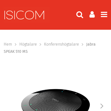
Hem
Högtalare
Konferenshögtalare
Jabra
SPEAK 510 MS