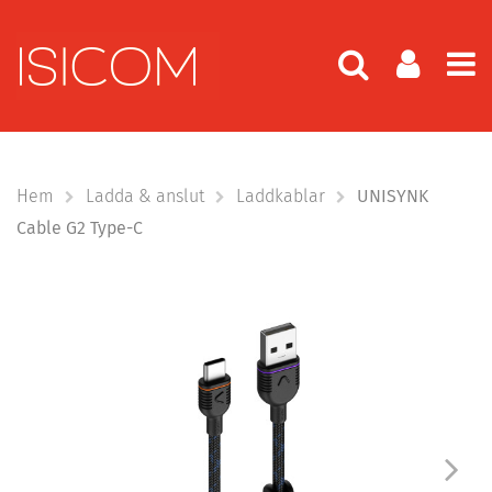
Hem
Ladda & anslut
Laddkablar
UNISYNK
Cable G2 Type-C