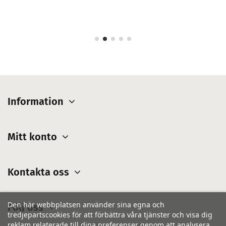
Information
Mitt konto
Kontakta oss
Den här webbplatsen använder sina egna och
Följ oss
tredjepartscookies för att förbättra våra tjänster och visa dig
reklam relaterade till dina preferenser genom att analysera