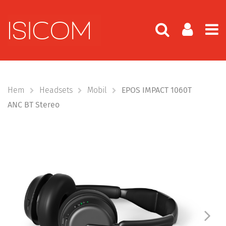
Hem
Headsets
Mobil
EPOS IMPACT 1060T
ANC BT Stereo