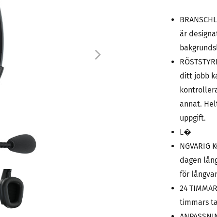
BRANSCHLE
är designa
bakgrunds
RÖSTSTYRDA
ditt jobb 
kontroller
annat. Hel
uppgift.
L�
NGVARIG K
dagen lång
för långva
24 TIMMARS
timmars ta
ANPASSNIN