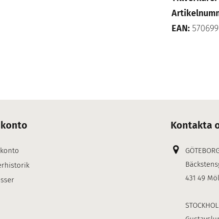
Artikelnum
EAN:
570699
 konto
Kontakta 
 konto
GÖTEBOR
Bäckstens
rhistorik
431 49 Mö
sser
STOCKHO