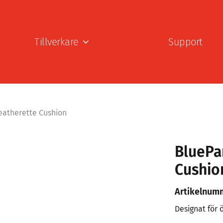
Tillverkare
Support
eatherette Cushion
BluePa
Cushio
Artikelnum
Designat för 