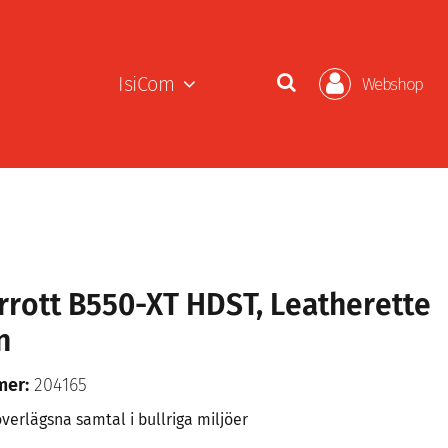
IsiCom
Webshop
rrott B550-XT HDST, Leatherette
n
mer:
204165
överlägsna samtal i bullriga miljöer