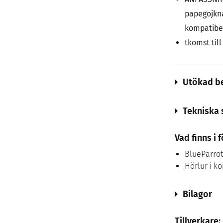
papegojkna
kompatibel
tkomst til
Utökad be
Tekniska 
Vad finns i
BlueParrot
Hörlur i k
Bilagor
Tillverkare: