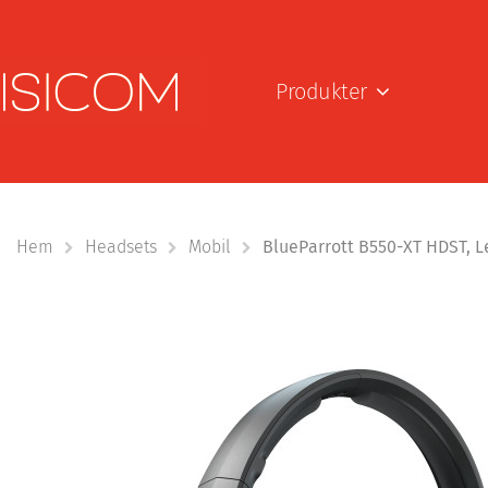
Produkter
Hem
Headsets
Mobil
BlueParrott B550-XT HDST, L