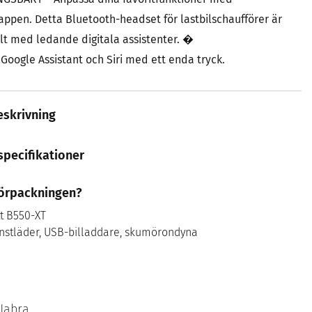
ppen. Detta Bluetooth-headset för lastbilschaufförer är
t med ledande digitala assistenter. �
l Google Assistant och Siri med ett enda tryck.
skrivning
specifikationer
 förpackningen?
t B550-XT
onstläder, USB-billaddare, skumörondyna
Jabra