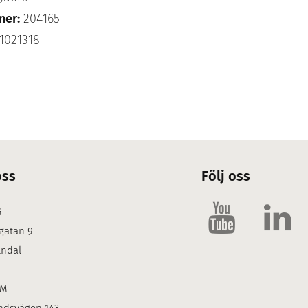
mer:
204165
1021318
oss
Följ oss
G
gatan 9
lndal
LM