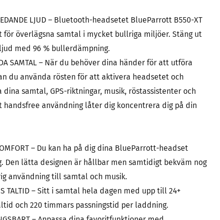
DANDE LJUD – Bluetooth-headsetet BlueParrott B550-XT
t för överlägsna samtal i mycket bullriga miljöer. Stäng ut
ljud med 96 % bullerdämpning.
 SAMTAL – När du behöver dina händer för att utföra
kan du använda rösten för att aktivera headsetet och
a dina samtal, GPS-riktningar, musik, röstassistenter och
t handsfree användning låter dig koncentrera dig på din
OMFORT – Du kan ha på dig dina BlueParrott-headset
. Den lätta designen är hållbar men samtidigt bekväm nog
rig användning till samtal och musik.
 TALTID – Sitt i samtal hela dagen med upp till 24+
ltid och 220 timmars passningstid per laddning.
GSBART – Anpassa dina favoritfunktioner med