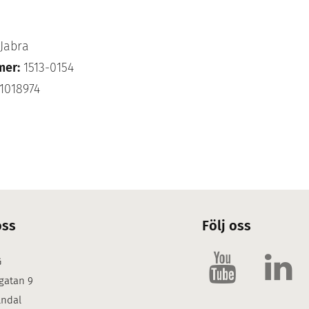
Jabra
mer:
1513-0154
1018974
oss
Följ oss
G
gatan 9
lndal