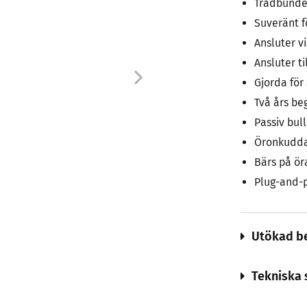
Trådbunde
Suveränt f
Ansluter v
Ansluter ti
Gjorda för 
Två års be
Passiv bu
Öronkudda
Bärs på ör
Plug-and-
Utökad be
Tekniska 