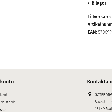
Bilagor
Tillverkare:
Artikelnum
EAN:
570699
 konto
Kontakta 
 konto
GÖTEBOR
Bäckstens
rhistorik
431 49 Mö
sser