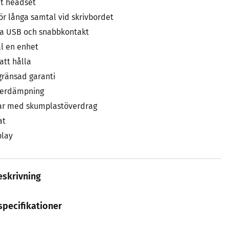
t headset
ör långa samtal vid skrivbordet
ia USB och snabbkontakt
ll en enhet
att hålla
gränsad garanti
llerdämpning
r med skumplastöverdrag
at
play
skrivning
specifikationer