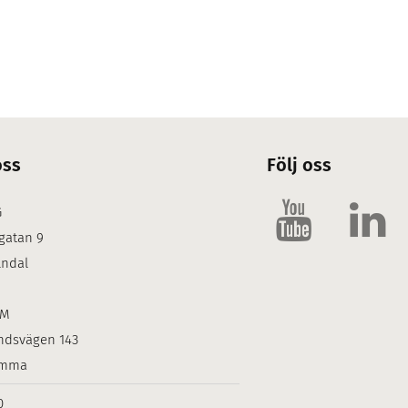
oss
Följ oss
G
gatan 9
lndal
LM
ndsvägen 143
omma
0