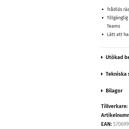
Trådlös rä
Tillgängli
Teams
Lätt att ha
Utökad be
Tekniska 
Bilagor
Tillverkare:
Artikelnum
EAN:
570699