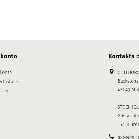
 konto
Kontakta 
 konto
GÖTEBOR
Bäckstens
rhistorik
431 49 Mö
sser
STOCKHO
Gustavslu
167 51 Br
031-28950