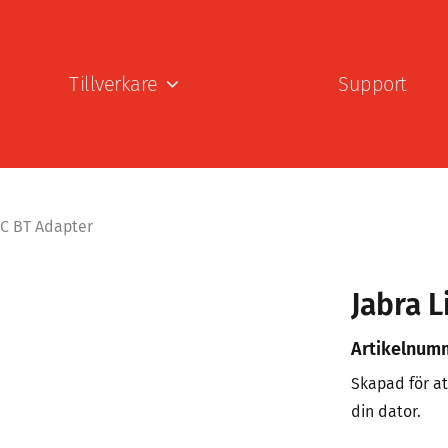
Tillverkare
Support
-C BT Adapter
Jabra 
Artikelnum
Skapad för at
din dator.