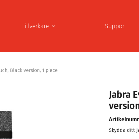
Tillverkare
Support
uch, Black version, 1 piece
Jabra E
version
Artikelnum
Skydda ditt J