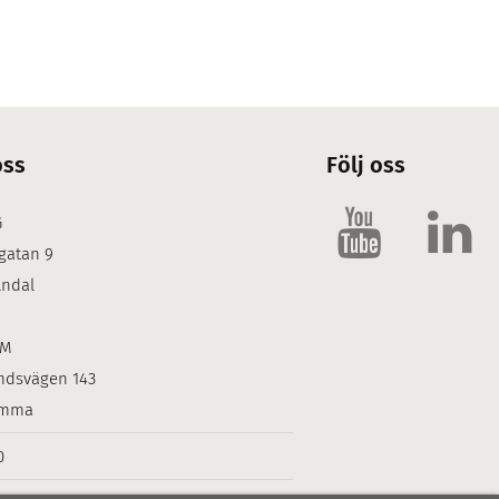
oss
Följ oss
G
gatan 9
lndal
LM
ndsvägen 143
omma
0