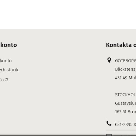
 konto
Kontakta 
 konto
GÖTEBOR
Bäckstens
rhistorik
431 49 Mö
sser
STOCKHO
Gustavslu
167 51 Br
031-28950