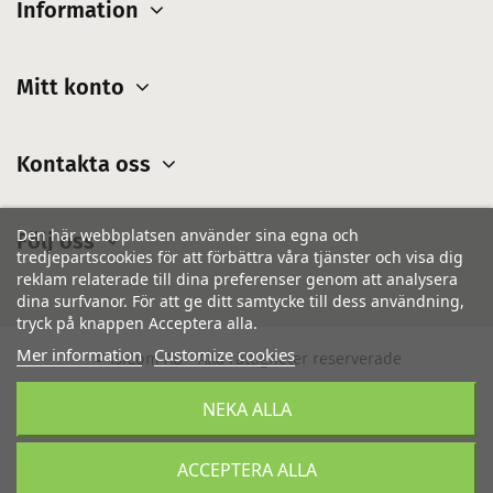
Information
Mitt konto
Kontakta oss
Den här webbplatsen använder sina egna och
Följ oss
tredjepartscookies för att förbättra våra tjänster och visa dig
reklam relaterade till dina preferenser genom att analysera
dina surfvanor. För att ge ditt samtycke till dess användning,
tryck på knappen Acceptera alla.
Mer information
Customize cookies
© IsiCom AB - Alla rättigheter reserverade
NEKA ALLA
ACCEPTERA ALLA