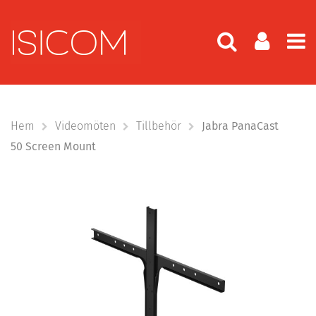
Hem
Videomöten
Tillbehör
Jabra PanaCast
50 Screen Mount