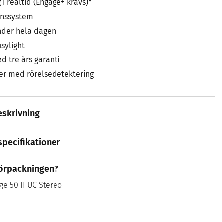
 i realtid (Engage+ krävs)*
onssystem
nder hela dagen
sylight
d tre års garanti
er med rörelsedetektering
skrivning
specifikationer
 förpackningen?
ge 50 II UC Stereo