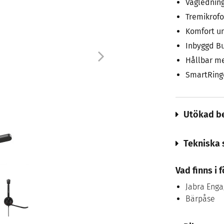
Vägledning
Tremikrof
Komfort u
Inbyggd Bu
Hållbar me
SmartRing
Utökad be
Tekniska 
Vad finns i
Jabra Enga
Bärpåse