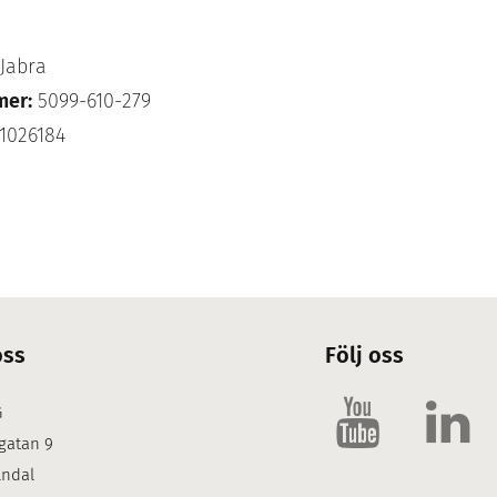
Jabra
mer:
5099-610-279
1026184
oss
Följ oss
G
gatan 9
lndal