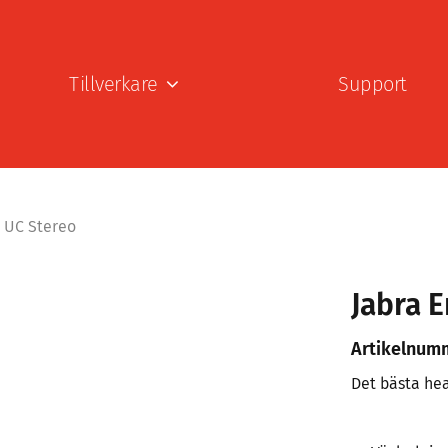
Tillverkare
Support
A UC Stereo
Jabra E
Artikelnum
Det bästa he