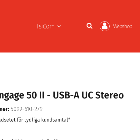
IsiCom
Webshop
ngage 50 II - USB-A UC Stereo
mer:
5099-610-279
adsetet för tydliga kundsamtal*