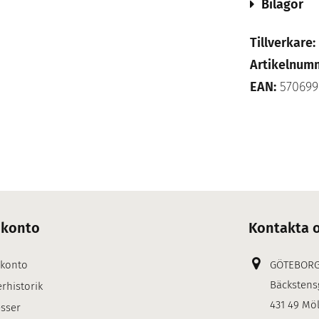
Bilagor
Tillverkare:
Artikelnum
EAN:
570699
 konto
Kontakta 
 konto
GÖTEBOR
Bäckstens
rhistorik
431 49 Mö
sser