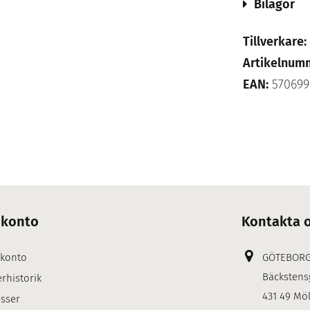
Bilagor
Tillverkare:
Artikelnum
EAN:
570699
 konto
Kontakta 
 konto
GÖTEBOR
Bäckstens
rhistorik
431 49 Mö
sser