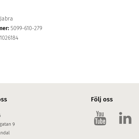
Jabra
mer:
5099-610-279
1026184
oss
Följ oss
G
gatan 9
lndal