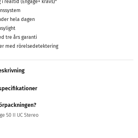
 i realtid (Engage+ krävs)*
onssystem
nder hela dagen
sylight
d tre års garanti
er med rörelsedetektering
skrivning
specifikationer
 förpackningen?
ge 50 II UC Stereo