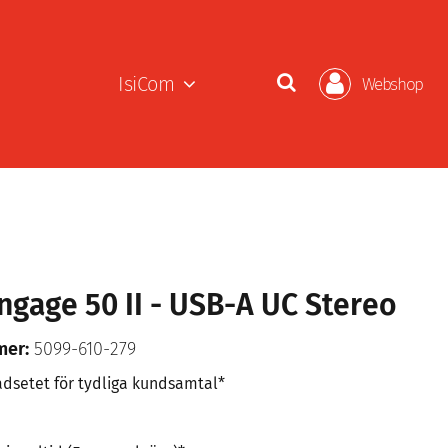
IsiCom
Webshop
ngage 50 II - USB-A UC Stereo
mer:
5099-610-279
adsetet för tydliga kundsamtal*