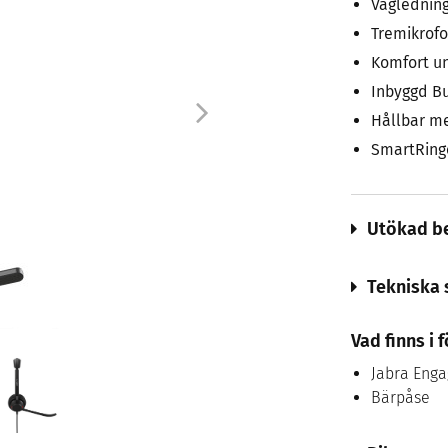
Vägledning
Tremikrof
Komfort u
Inbyggd Bu
Hållbar me
SmartRing
Utökad be
Tekniska 
Vad finns i
Jabra Enga
Bärpåse