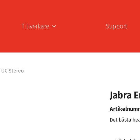
Tillverkare
Support
A UC Stereo
Jabra E
Artikelnum
Det bästa he