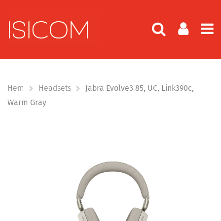
Hem
Headsets
Jabra Evolve3 85, UC, Link390c,
Warm Gray