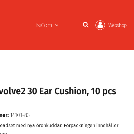
IsiCom
Webshop
volve2 30 Ear Cushion, 10 pcs
mer:
14101-83
 headset med nya öronkuddar. Förpackningen innehåller
ken.