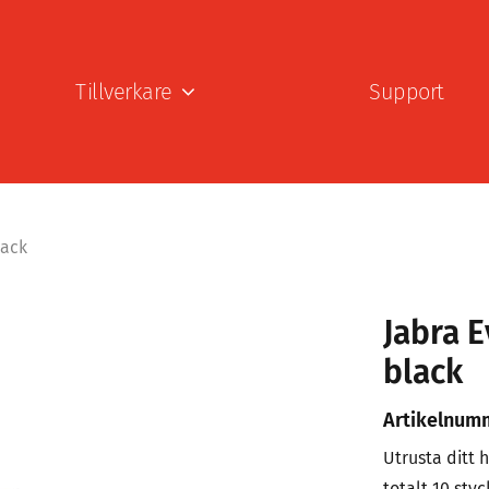
Tillverkare
Support
lack
Jabra E
black
Artikelnum
Utrusta ditt
totalt 10 styc