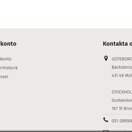
 konto
Kontakta 
 konto
GÖTEBOR
Bäckstens
rhistorik
431 49 Mö
sser
STOCKHO
Gustavslu
167 51 Br
031-28950