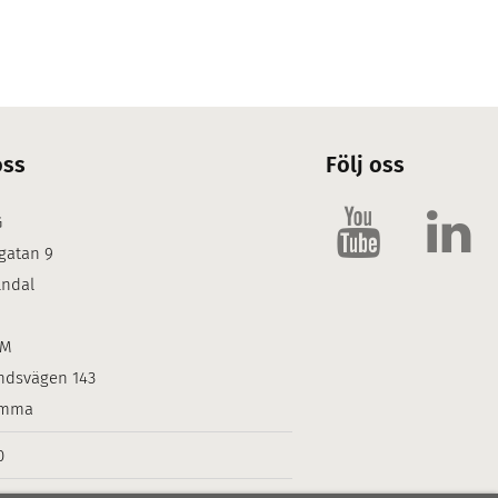
oss
Följ oss
G
gatan 9
lndal
LM
ndsvägen 143
omma
0