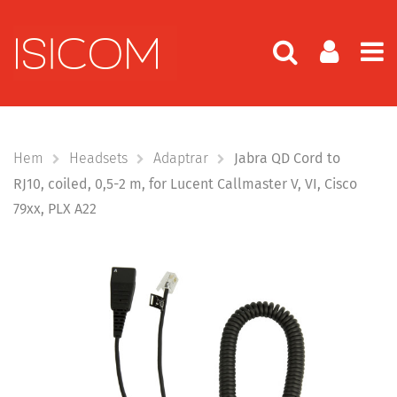
Hem
Headsets
Adaptrar
Jabra QD Cord to
RJ10, coiled, 0,5-2 m, for Lucent Callmaster V, VI, Cisco
79xx, PLX A22