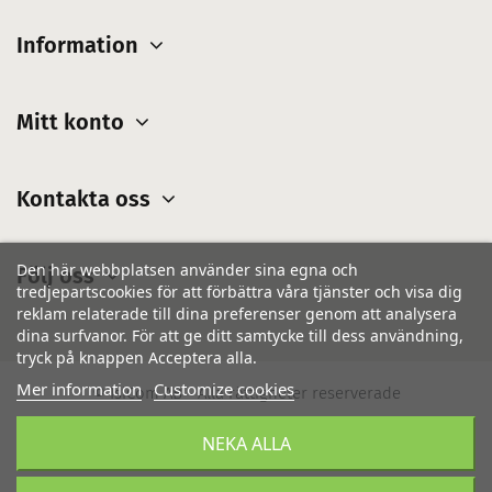
Information
Mitt konto
Kontakta oss
Den här webbplatsen använder sina egna och
Följ oss
tredjepartscookies för att förbättra våra tjänster och visa dig
reklam relaterade till dina preferenser genom att analysera
dina surfvanor. För att ge ditt samtycke till dess användning,
tryck på knappen Acceptera alla.
Mer information
Customize cookies
© IsiCom AB - Alla rättigheter reserverade
NEKA ALLA